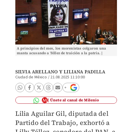
A principios del mes, los morenistas colgaron una
manta acusando a Téllez de traición a la patria. |
Cuartoscuro
SILVIA ARELLANO Y
LILIANA PADILLA
Ciudad de México
/
21.08.2025 11:10:00
Únete al canal de Milenio
Lilia Aguilar Gil, diputada del
Partido del Trabajo, exhortó a
Lilly Téllez, senadora del PAN, a