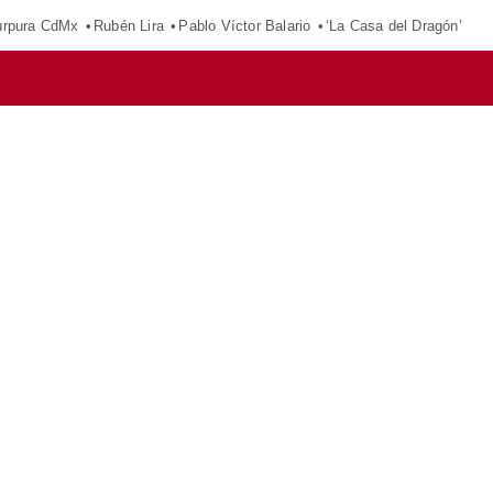
púrpura CdMx
Rubén Lira
Pablo Víctor Balario
‘La Casa del Dragón’