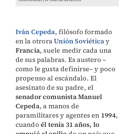
colombianas | AP/Matias Delacroix
Iván Cepeda
, filósofo formado
en la otrora
Unión Soviética
y
Francia
, suele medir cada una
de sus palabras. Es austero –
como le gusta definirse– y poco
propenso al escándalo. El
asesinato de su padre, el
senador comunista Manuel
Cepeda
, a manos de
paramilitares y agentes en
1994
,
cuando
él tenía 31 años, lo
empujó al exilio
de un país que