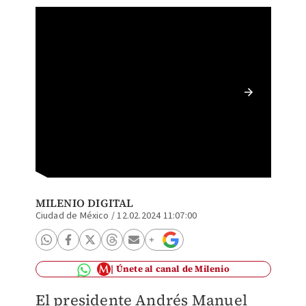
El mand
derecho
MILENIO DIGITAL
Ciudad de México
/
12.02.2024 11:07:00
Únete al canal de Milenio
El presidente Andrés Manuel