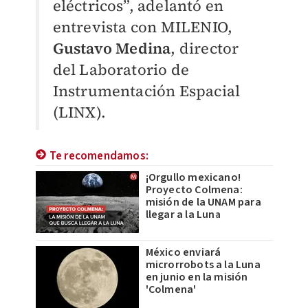
eléctricos”, adelantó en
entrevista con
MILENIO
,
Gustavo Medina
, director
del Laboratorio de
Instrumentación Espacial
(LINX).
Te recomendamos:
¡Orgullo mexicano!
Proyecto Colmena:
misión de la UNAM para
llegar a la Luna
México enviará
microrrobots a la Luna
en junio en la misión
'Colmena'