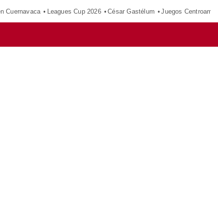
en Cuernavaca
Leagues Cup 2026
César Gastélum
Juegos Centroamer