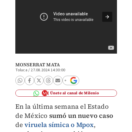
Increme
pacient
MONSERRAT MATA
Toluca
/
27.08.2024 14:30:00
Únete al canal de Milenio
En la última semana el Estado
de México
sumó un nuevo caso
de
viruela símica o Mpox
,