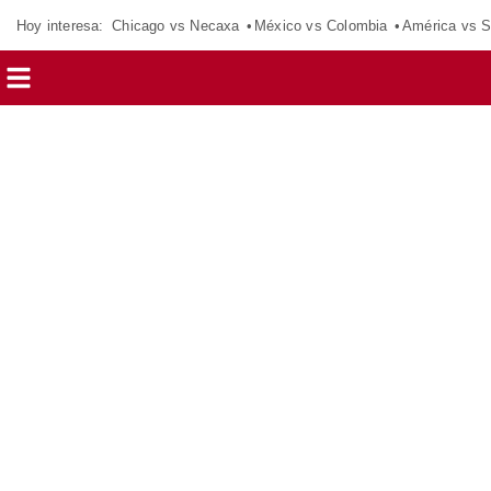
Hoy interesa:
Chicago vs Necaxa
México vs Colombia
América vs S