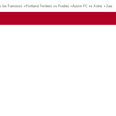
e los Famosos
Portland Timbers vs Puebla
Austin FC vs Xolos
Juego