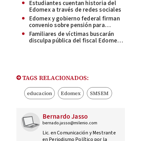
cuidado del agua
Estudiantes cuentan historia del
Edomex a través de redes sociales
Edomex y gobierno federal firman
convenio sobre pensión para
personas con discapacidad
Familiares de víctimas buscarán
disculpa pública del fiscal Edomex
por caso Tenango del Valle
TAGS RELACIONADOS:
educacion
Edomex
SMSEM
Bernardo Jasso
bernado.jasso@milenio.com
Lic. en Comunicación y Mestrante
en Periodismo Político por la