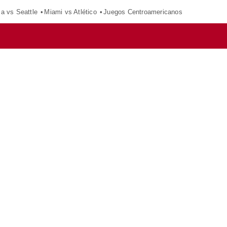
ca vs Seattle
Miami vs Atlético
Juegos Centroamericanos