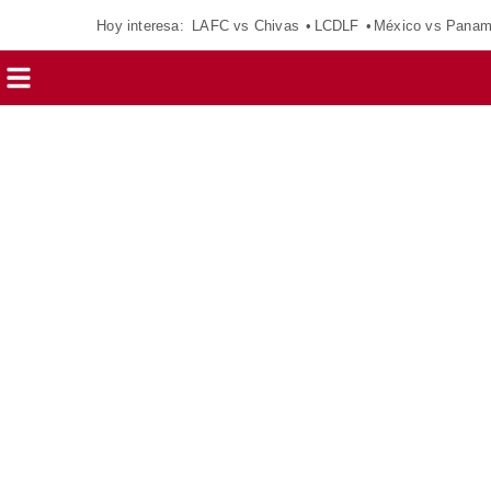
Hoy interesa:
LAFC vs Chivas
LCDLF
México vs Pana