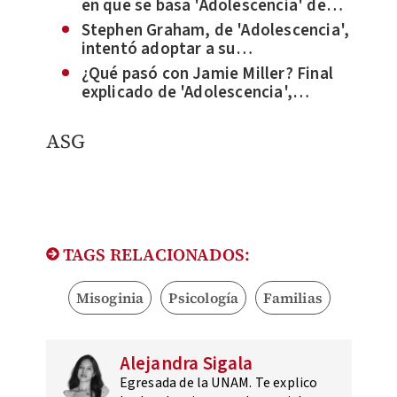
en que se basa 'Adolescencia' de
Netflix y provocó crímenes
Stephen Graham, de 'Adolescencia',
intentó adoptar a su
coprotagonista
¿Qué pasó con Jamie Miller? Final
explicado de 'Adolescencia',
miniserie de Netflix
ASG
TAGS RELACIONADOS:
Misoginia
Psicología
Familias
Alejandra Sigala
Egresada de la UNAM. Te explico