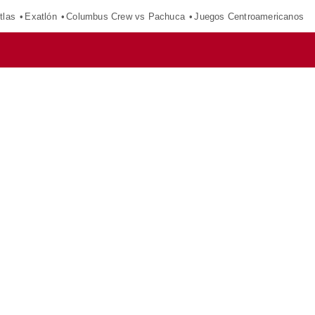
tlas
Exatlón
Columbus Crew vs Pachuca
Juegos Centroamericanos