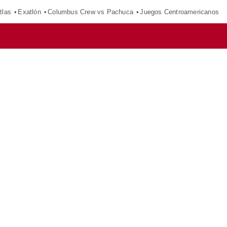
tlas
Exatlón
Columbus Crew vs Pachuca
Juegos Centroamericanos