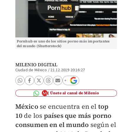
Pornhub es uno de los sitios porno más importantes
del mundo (Shutterstock)
MILENIO DIGITAL
Ciudad de México
/
21.12.2019 20:16:27
Únete al canal de Milenio
México
se encuentra en el
top
10
de los
países que más porno
consumen en el mundo
según el