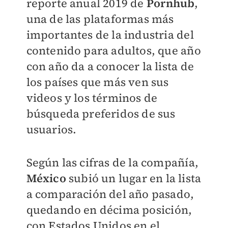
reporte anual 2019 de
Pornhub
,
una de las plataformas más
importantes de la industria del
contenido para adultos, que año
con año da a conocer la lista de
los países que más ven sus
videos y los términos de
búsqueda preferidos de sus
usuarios.
Según las cifras de la compañía,
México
subió un lugar en la lista
a comparación del año pasado,
quedando en décima posición,
con Estados Unidos en el