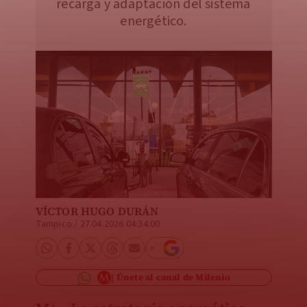
recarga y adaptación del sistema
energético.
VÍCTOR HUGO DURÁN
Tampico
/
27.04.2026 04:34:00
Únete al canal de Milenio