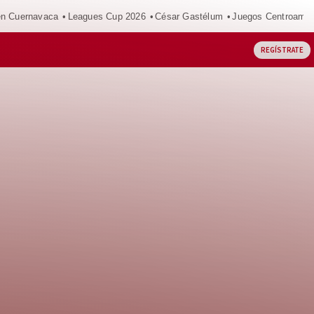
en Cuernavaca
Leagues Cup 2026
César Gastélum
Juegos Centroamer
REGÍSTRATE