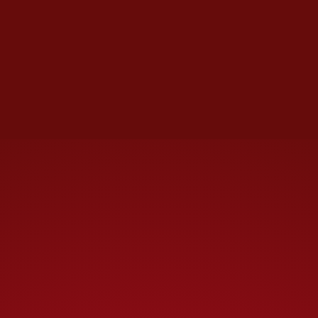
avance más significativo del
sector automotriz global.
En Tamaulipas, este mercado
dio sus primeros pasos antes de
la pandemia de covid-19.
El
crecimiento ha sido paulatino y
se refleja en ventas anuales que
apenas superaban el centenar
de unidades. Seis años después,
la oferta se ha ampliado
considerablemente; sin
embargo, persiste un problema
clave: la infraestructura.