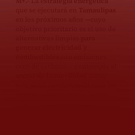
M+.-
La e
strategia energética
que se ejecutará en
Tamaulipas
en los próximos años —cuyo
objetivo prioritario es el uso de
alternativas limpias
para
generar electricidad y
combustibles
con emisiones
cero de carbono—
contempla al
sector de la movilidad
como
una pieza fundamental para las
personas que se trasladan en
vehículo propio o transporte
público dentro de las ciudades.
Si bien la gasolina, procesada en