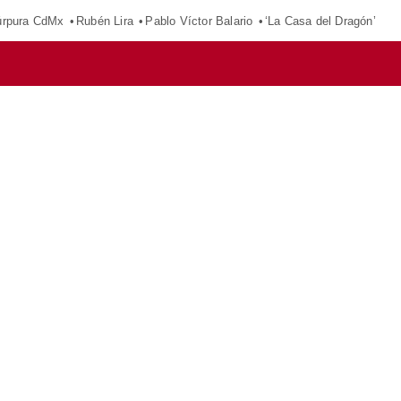
púrpura CdMx
Rubén Lira
Pablo Víctor Balario
‘La Casa del Dragón’