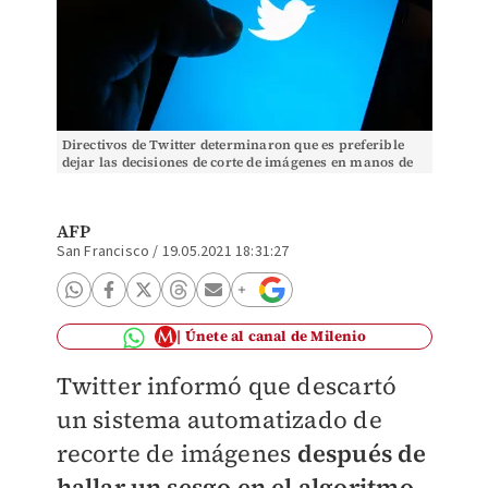
Directivos de Twitter determinaron que es preferible
dejar las decisiones de corte de imágenes en manos de
los usuarios. (Shutterstock)
AFP
San Francisco
/
19.05.2021 18:31:27
Únete al canal de Milenio
Twitter informó que descartó
un sistema automatizado de
recorte de imágenes
después de
hallar un sesgo en el algoritmo