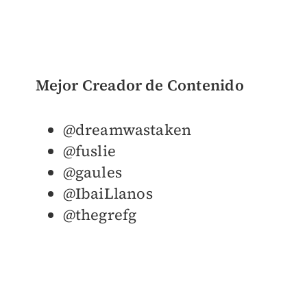
Mejor Creador de Contenido
@dreamwastaken
@fuslie
@gaules
@IbaiLlanos
@thegrefg