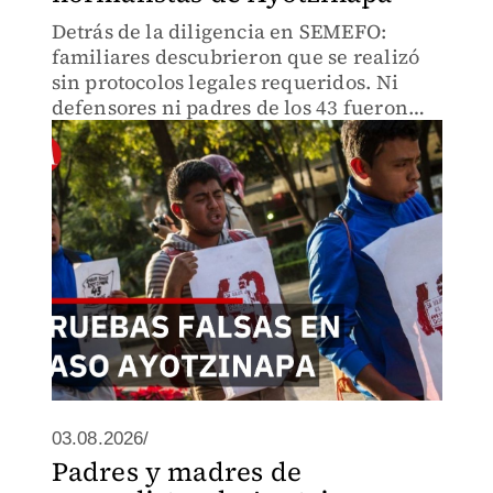
Detrás de la diligencia en SEMEFO:
familiares descubrieron que se realizó
sin protocolos legales requeridos. Ni
defensores ni padres de los 43 fueron
notificados. El procedimiento irregular
en Iguala expone grietas en
investigación oficial
03.08.2026/
Padres y madres de