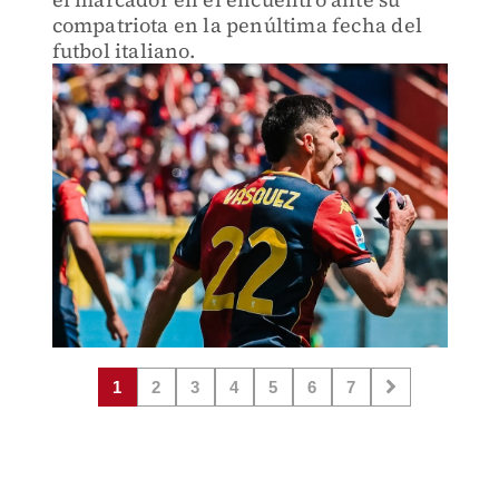
compatriota en la penúltima fecha del
futbol italiano.
1
2
3
4
5
6
7