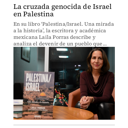
La cruzada genocida de Israel
en Palestina
En su libro ‘Palestina/Israel. Una mirada
a la historia’, la escritora y académica
mexicana Laila Porras describe y
analiza el devenir de un pueblo que
desde principios del siglo XX ha sido
sometido a un implacable proceso de
aniquilación.