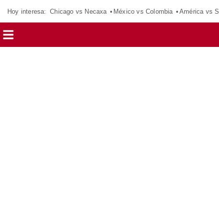
Hoy interesa:
Chicago vs Necaxa
México vs Colombia
América vs S