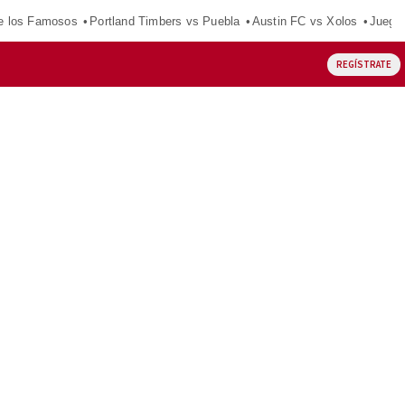
e los Famosos
Portland Timbers vs Puebla
Austin FC vs Xolos
Juego
REGÍSTRATE