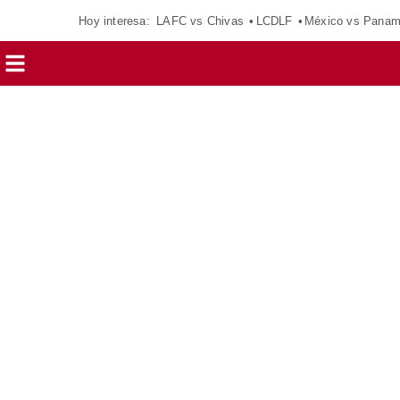
Hoy interesa:
LAFC vs Chivas
LCDLF
México vs Pana