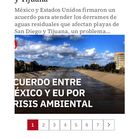
México y Estados Unidos firmaron un
acuerdo para atender los derrames de
aguas residuales que afectan playas de
San Diego y Tijuana, un problema
ambiental histórico ligado al río Tijuana
y a sistemas de drenaje incompletos.
1
2
3
4
5
6
7