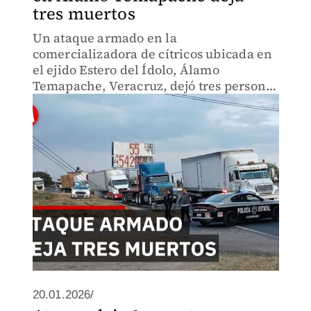
tres muertos
Un ataque armado en la
comercializadora de cítricos ubicada en
el ejido Estero del Ídolo, Álamo
Temapache, Veracruz, dejó tres personas
muertas la tarde del martes, cuando
compradores y una trabajadora fueron
agredidos por sujetos armados.
20.01.2026/