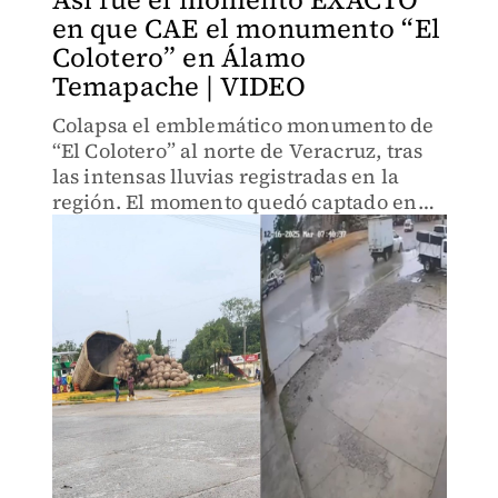
en que CAE el monumento “El
Colotero” en Álamo
Temapache | VIDEO
Colapsa el emblemático monumento de
“El Colotero” al norte de Veracruz, tras
las intensas lluvias registradas en la
región. El momento quedó captado en
video y autoridades estatales ya
anunciaron la construcción de una
réplica.