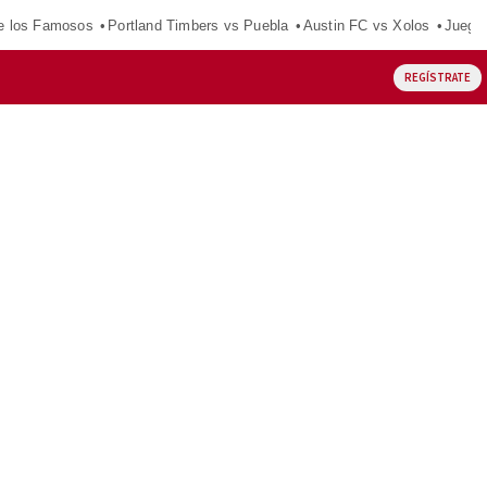
e los Famosos
Portland Timbers vs Puebla
Austin FC vs Xolos
Juego
REGÍSTRATE