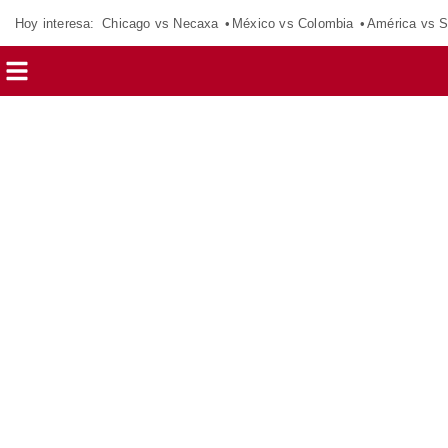
Hoy interesa:
Chicago vs Necaxa
México vs Colombia
América vs S