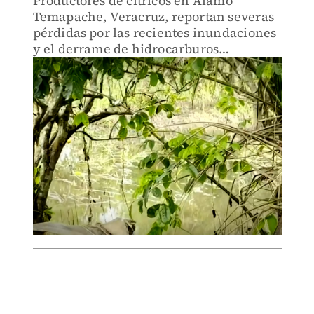
Productores de cítricos en Álamo
Temapache, Veracruz, reportan severas
pérdidas por las recientes inundaciones
y el derrame de hidrocarburos
ocasionados tras las intensas lluvias que
afectaron la región.