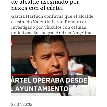
de alcalde asesinado por
nexos con el cártel
García Harfuch confirma que el alcalde
asesinado Valentín Lavín Romero era
investigado por vínculos con células
delictivas. Su suegra, Andrea Angelina,
operaba desde tesorería municipal.
Rivalidad entre carteles fue la línea
principal del homicidio.
22.07.2026/