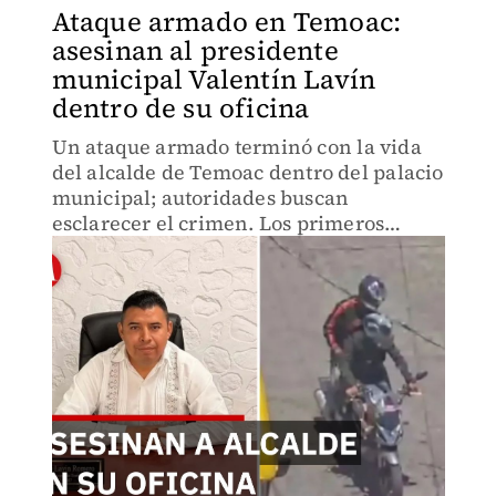
Ataque armado en Temoac:
asesinan al presidente
municipal Valentín Lavín
dentro de su oficina
Un ataque armado terminó con la vida
del alcalde de Temoac dentro del palacio
municipal; autoridades buscan
esclarecer el crimen. Los primeros
reportes indican que dos sujetos
armados ingresaron al inmueble y
dispararon contra el alcalde.