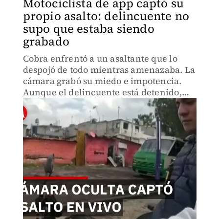
Motociclista de app captó su
propio asalto: delincuente no
supo que estaba siendo
grabado
Cobra enfrentó a un asaltante que lo
despojó de todo mientras amenazaba. La
cámara grabó su miedo e impotencia.
Aunque el delincuente está detenido,
vive con terror. Repartidores de app:
trabajar sin saber si regresarán.