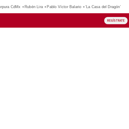
púrpura CdMx
Rubén Lira
Pablo Víctor Balario
‘La Casa del Dragón’
REGÍSTRATE