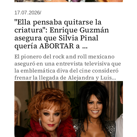
17.07.2026/
"Ella pensaba quitarse la
criatura": Enrique Guzmán
asegura que Silvia Pinal
quería ABORTAR a ...
El pionero del rock and roll mexicano
aseguró en una entrevista televisiva que
la emblemática diva del cine consideró
frenar la llegada de Alejandra y Luis
Enrique Guzmán, además de acusarla de
querer tratarlo como su "empleado.