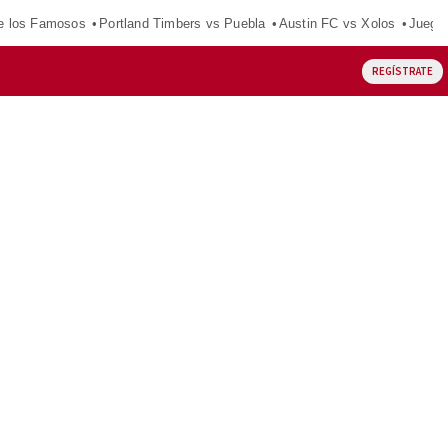
e los Famosos
Portland Timbers vs Puebla
Austin FC vs Xolos
Juego
REGÍSTRATE