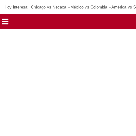
Hoy interesa:
Chicago vs Necaxa
México vs Colombia
América vs S