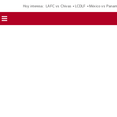
Hoy interesa:
LAFC vs Chivas
LCDLF
México vs Pana