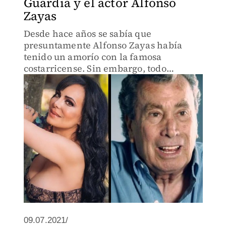
Guardia y el actor Alfonso
Zayas
Desde hace años se sabía que
presuntamente Alfonso Zayas había
tenido un amorío con la famosa
costarricense. Sin embargo, todo
quedaba en rumores, nada se
confirmaba hasta que Maribel Guardia
rompió el silencio. (VIDEO)
09.07.2021/