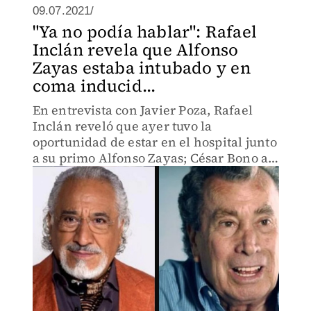
09.07.2021/
"Ya no podía hablar": Rafael
Inclán revela que Alfonso
Zayas estaba intubado y en
coma inducid...
En entrevista con Javier Poza, Rafael
Inclán reveló que ayer tuvo la
oportunidad de estar en el hospital junto
a su primo Alfonso Zayas; César Bono a
su vez rompió en llanto por la muerte de
su amigo. (VIDEO)