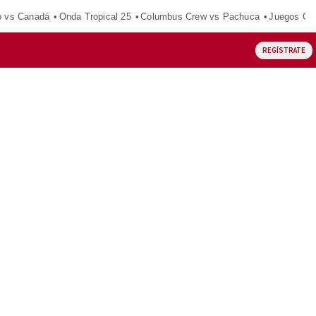
o vs Canadá
Onda Tropical 25
Columbus Crew vs Pachuca
Juegos Ce
REGÍSTRATE