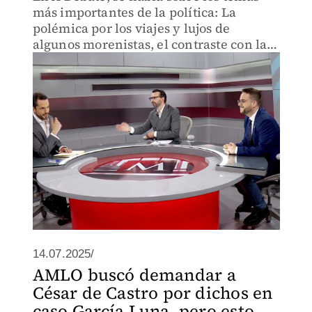
más importantes de la política: La
polémica por los viajes y lujos de
algunos morenistas, el contraste con la
política de austeridad de AMLO y la
negociación de Sheinbaum con Trump
sobre los nuevos aranceles.
14.07.2025/
AMLO buscó demandar a
César de Castro por dichos en
caso García Luna, pero esto