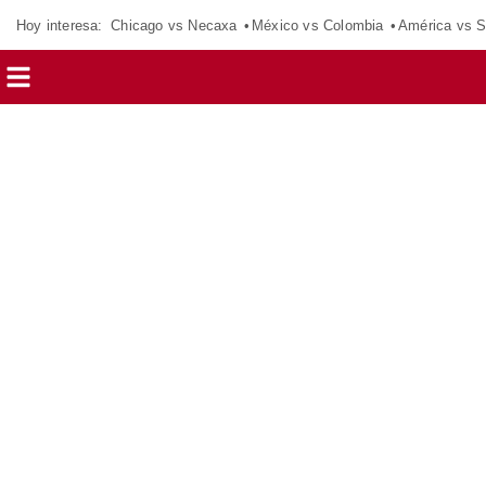
Hoy interesa:
Chicago vs Necaxa
México vs Colombia
América vs S