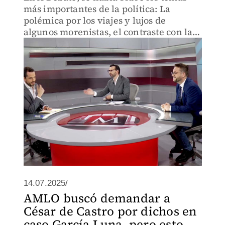
más importantes de la política: La
polémica por los viajes y lujos de
algunos morenistas, el contraste con la
política de austeridad de AMLO y la
negociación de Sheinbaum con Trump
sobre los nuevos aranceles.
14.07.2025/
AMLO buscó demandar a
César de Castro por dichos en
caso García Luna, pero esto