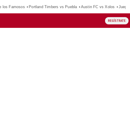
e los Famosos
Portland Timbers vs Puebla
Austin FC vs Xolos
Juego
REGÍSTRATE