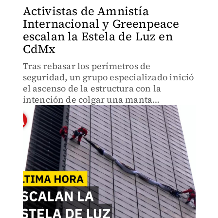
Activistas de Amnistía
Internacional y Greenpeace
escalan la Estela de Luz en
CdMx
Tras rebasar los perímetros de
seguridad, un grupo especializado inició
el ascenso de la estructura con la
intención de colgar una manta
monumental de 21 metros de largo a una
altura de 60 metros, para exigir atención
a las crisis de derechos humanos