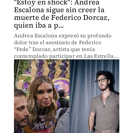
"Estoy en shock": Andrea
Escalona sigue sin creer la
muerte de Federico Dorcaz,
quien iba a p...
Andrea Escalona expresó su profundo
dolor tras el asesinato de Federico
“Fede” Dorcaz, artista que tenía
contemplado participar en Las Estrellas
Bailan en Hoy. La conductora del
matutino se une al duelo del medio
artístico y comparte sus sentimientos