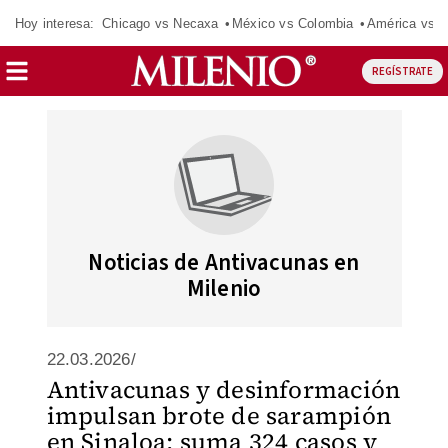
Hoy interesa:
Chicago vs Necaxa
México vs Colombia
América vs S
REGÍSTRATE
Noticias de Antivacunas en
Milenio
22.03.2026/
Antivacunas y desinformación
impulsan brote de sarampión
en Sinaloa; suma 324 casos y