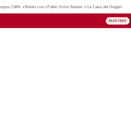
púrpura CdMx
Rubén Lira
Pablo Víctor Balario
‘La Casa del Dragón’
REGÍSTRATE