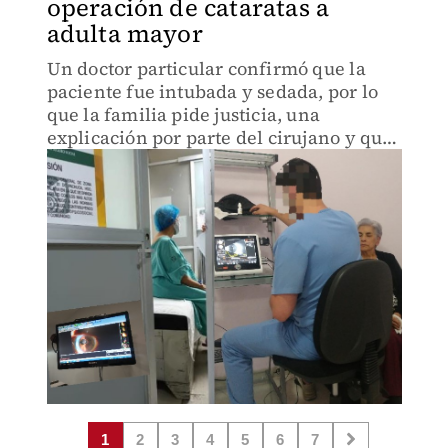
operación de cataratas a
adulta mayor
Un doctor particular confirmó que la
paciente fue intubada y sedada, por lo
que la familia pide justicia, una
explicación por parte del cirujano y que
se atienda cada caso similar registrado
en el IMSS
1
2
3
4
5
6
7