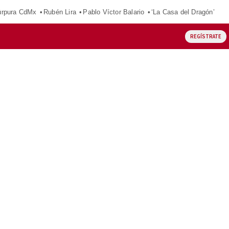
púrpura CdMx
Rubén Lira
Pablo Víctor Balario
‘La Casa del Dragón’
REGÍSTRATE