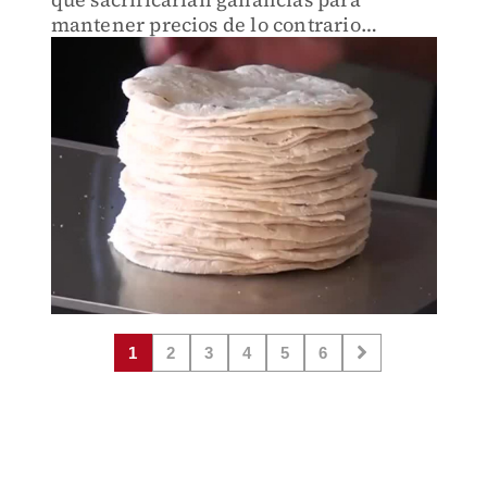
mantener precios de lo contrario
perderán clientela.
1
2
3
4
5
6