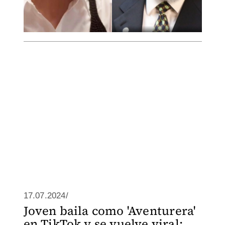
17.07.2024/
Joven baila como 'Aventurera'
en TikTok y se vuelve viral: