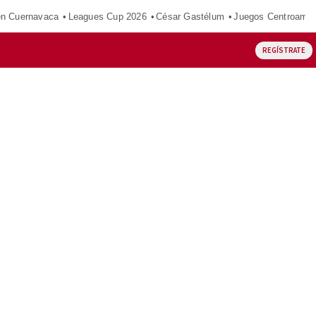
en Cuernavaca
Leagues Cup 2026
César Gastélum
Juegos Centroamer
REGÍSTRATE