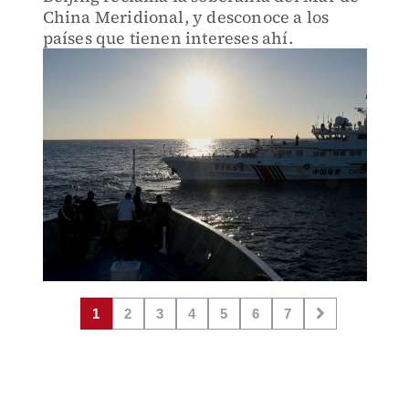
China Meridional, y desconoce a los
países que tienen intereses ahí.
1
2
3
4
5
6
7