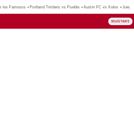
e los Famosos
Portland Timbers vs Puebla
Austin FC vs Xolos
Juego
REGÍSTRATE