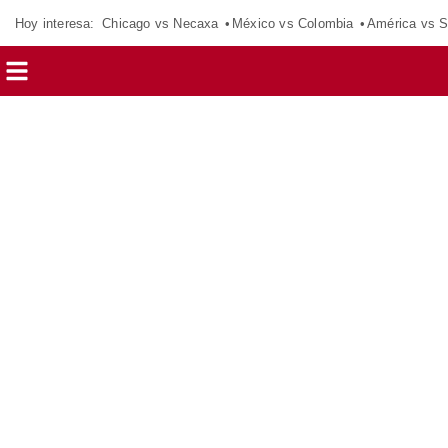
Hoy interesa:
Chicago vs Necaxa
México vs Colombia
América vs S