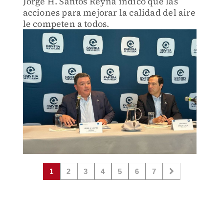
Jorge H. Santos Reyna indicó que las
acciones para mejorar la calidad del aire
le competen a todos.
1
2
3
4
5
6
7