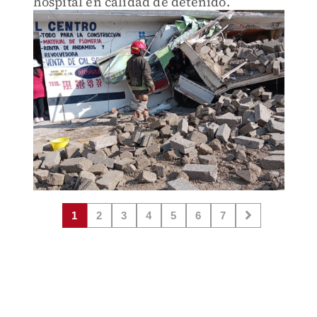
hospital en calidad de detenido.
1
2
3
4
5
6
7