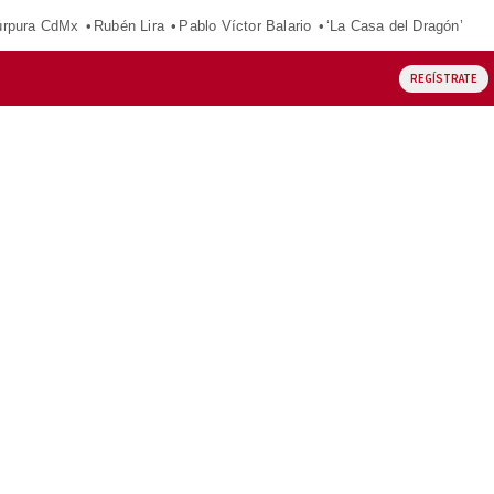
púrpura CdMx
Rubén Lira
Pablo Víctor Balario
‘La Casa del Dragón’
REGÍSTRATE