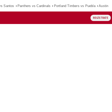
vs Santos
Panthers vs Cardinals
Portland Timbers vs Puebla
Austin F
REGÍSTRATE