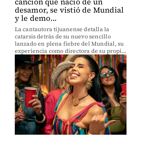
canción que nació de un
desamor, se vistió de Mundial
y le demo...
La cantautora tijuanense detalla la
catarsis detrás de su nuevo sencillo
lanzado en plena fiebre del Mundial, su
experiencia como directora de su propio
sello y el orgullo de ser respaldada por
Rolling Stone en un género
históricamente masculino.