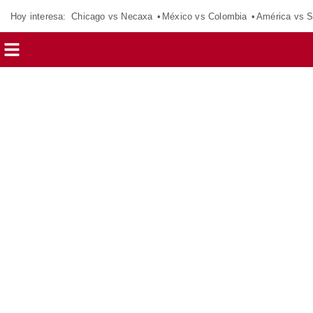
Hoy interesa:
Chicago vs Necaxa
México vs Colombia
América vs S