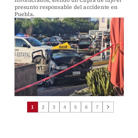
presunto responsable del accidente en
Puebla.
1
2
3
4
5
6
7