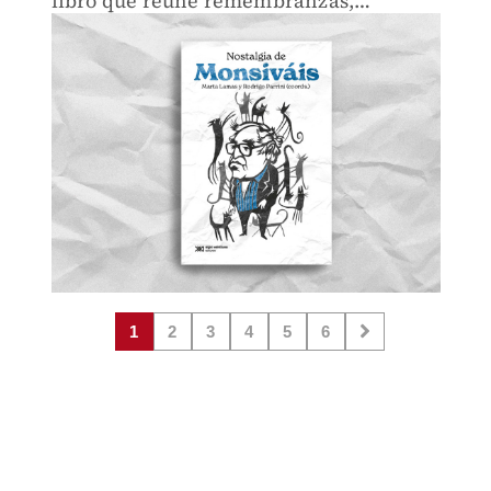
libro que reúne remembranzas,
anécdotas, reflexiones que destacan su
personalidad e incesante actividad
intelectual.
1
2
3
4
5
6