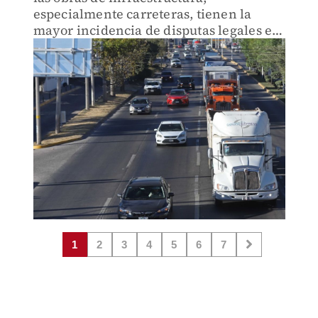
especialmente carreteras, tienen la
mayor incidencia de disputas legales en
América Latina.
1
2
3
4
5
6
7