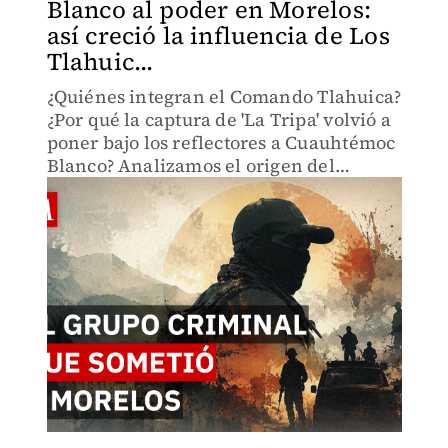
Blanco al poder en Morelos:
así creció la influencia de Los
Tlahuic...
¿Quiénes integran el Comando Tlahuica?
¿Por qué la captura de 'La Tripa' volvió a
poner bajo los reflectores a Cuauhtémoc
Blanco? Analizamos el origen del
Comando Tlahuica, la trayectoria de su
líder y la polémica relación con el
exfutbolista.